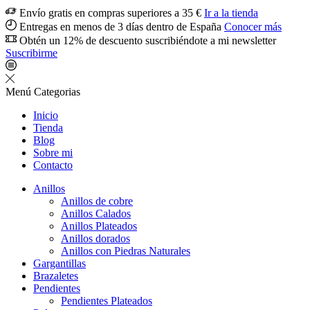
Envío gratis en compras superiores a 35 €
Ir a la tienda
Entregas en menos de 3 días dentro de España
Conocer más
Obtén un 12% de descuento suscribiéndote a mi newsletter
Suscribirme
Menú
Categorias
Inicio
Tienda
Blog
Sobre mi
Contacto
Anillos
Anillos de cobre
Anillos Calados
Anillos Plateados
Anillos dorados
Anillos con Piedras Naturales
Gargantillas
Brazaletes
Pendientes
Pendientes Plateados