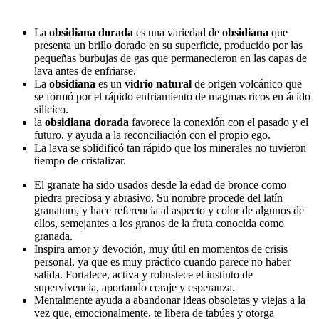
La
obsidiana dorada
es una variedad de
obsidiana
que
presenta un brillo dorado en su superficie, producido por las
pequeñas burbujas de gas que permanecieron en las capas de
lava antes de enfriarse.
La
obsidiana
es un
vidrio natural
de origen volcánico que
se formó por el rápido enfriamiento de magmas ricos en ácido
silícico.
la
obsidiana dorada
favorece la conexión con el pasado y el
futuro, y ayuda a la reconciliación con el propio ego.
La lava se solidificó tan rápido que los minerales no tuvieron
tiempo de cristalizar.
El granate ha sido usados desde la edad de bronce como
piedra preciosa y abrasivo. Su nombre procede del latín
granatum, y hace referencia al aspecto y color de algunos de
ellos, semejantes a los granos de la fruta conocida como
granada.
Inspira amor y devoción, muy útil en momentos de crisis
personal, ya que es muy práctico cuando parece no haber
salida. Fortalece, activa y robustece el instinto de
supervivencia, aportando coraje y esperanza.
Mentalmente ayuda a abandonar ideas obsoletas y viejas a la
vez que, emocionalmente, te libera de tabúes y otorga