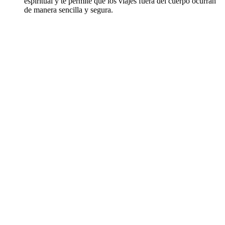
espiritual y te permite que los viajes fuera del cuerpo ocurran
de manera sencilla y segura.