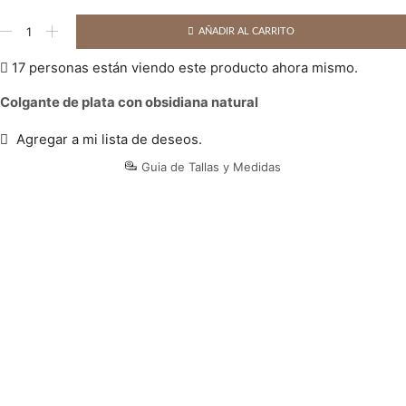
Colgante
AÑADIR AL CARRITO
de
plata
17 personas están viendo este producto ahora mismo.
con
obsidiana
Colgante de plata con obsidiana natural
cantidad
Agregar a mi lista de deseos.
Guia de Tallas y Medidas