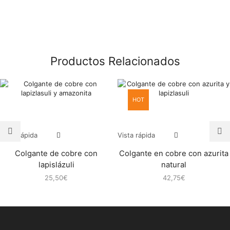
Productos Relacionados
HOT
Vista rápida
Este
Vista rápida
Este
producto
producto
Colgante de cobre con
Colgante en cobre con azurita
tiene
tiene
múltiples
múltiples
lapislázuli
natural
variantes.
variantes.
25,50
€
42,75
€
Las
Las
opciones
opciones
se
se
pueden
pueden
elegir
elegir
en
en