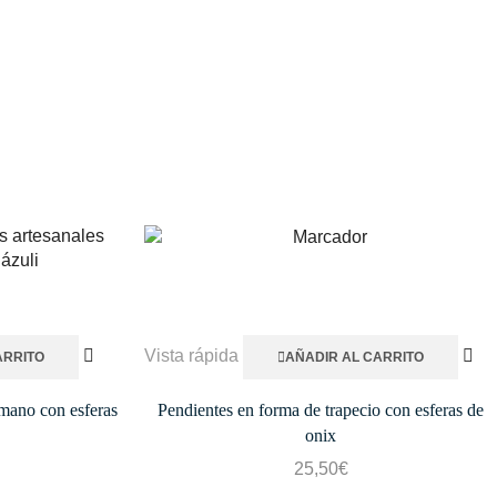
Vista rápida
ARRITO
AÑADIR AL CARRITO
mano con esferas
Pendientes en forma de trapecio con esferas de
onix
25,50
€