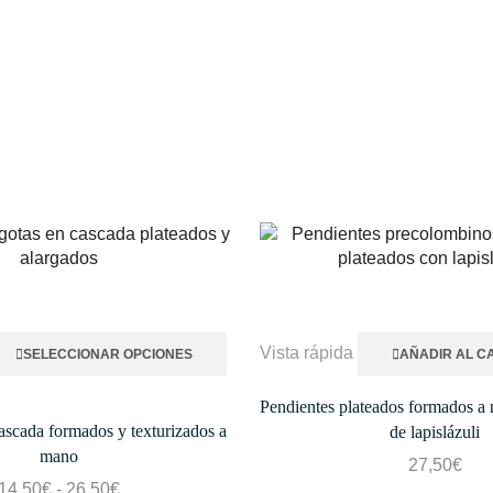
Vista rápida
SELECCIONAR OPCIONES
AÑADIR AL C
Pendientes plateados formados a 
ascada formados y texturizados a
de lapislázuli
mano
27,50
€
14,50
€
-
26,50
€